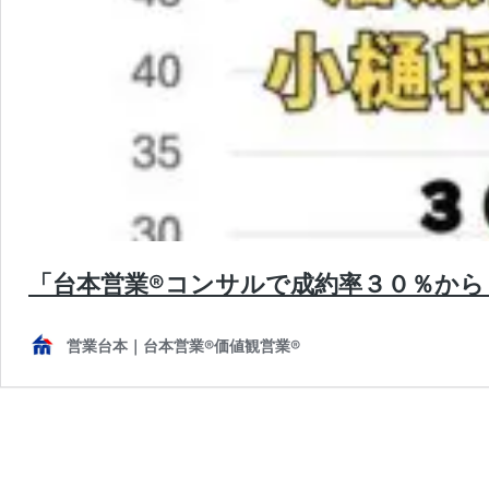
「台本営業®︎コンサルで成約率３０％か
営業台本｜台本営業®︎価値観営業®︎